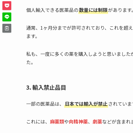
個人輸入できる医薬品の
数量には制限
があります
通常、1ヶ月分までが許可されており、これを超
ます。
私も、一度に多くの薬を購入しようと思いました
た。
3. 輸入禁止品目
一部の医薬品は、
日本では輸入が禁止
されていま
これには、
麻薬類
や
向精神薬
、
劇薬
などが含まれ